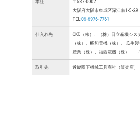
本社
〒537-0002
大阪府大阪市東成区深江南1-5-29
TEL:
06-6976-7761
仕入れ先
CKD（株）、（株）日立産機シ
（株）、昭和電機（株）、 瓜生
産業（株）、福西電機（株） 
取引先
近畿圏下機械工具商社（販売店） 